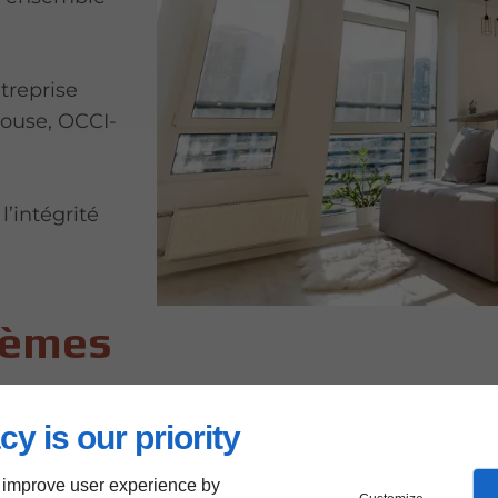
ntreprise
louse, OCCI-
l’intégrité
tèmes
cy is our priority
 improve user experience by