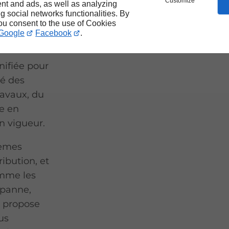
Customize
nt and ads, as well as analyzing
e
ng social networks functionalities. By
onçoit et
you consent to the use of Cookies
Google
Facebook
.
nifiée pour
té des
travaux, du
e en
n vigueur.
tèmes
ibution, et
omme les
 panne,
t propose
us