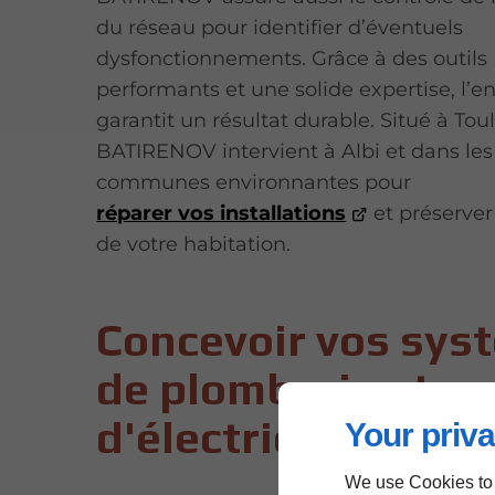
du réseau pour identifier d’éventuels
dysfonctionnements. Grâce à des outils
performants et une solide expertise, l’e
garantit un résultat durable. Situé à Tou
BATIRENOV intervient à Albi et dans les
communes environnantes pour
réparer vos installations
et préserver 
de votre habitation.
Concevoir vos sys
de plomberie et
d'électricité à Albi
Your priva
We use Cookies to