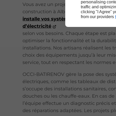
personalising conte
Vous avez un projet de rénovation ou d
traffic and optimizi
construction à Albi ? OCCI-BATIRENOV c
clicking "I Agree" 
from our providers
installe vos systèmes de plomberie et
d’électricité
selon vos besoins. Chaque étape est pla
optimiser la fonctionnalité et la durabili
installations. Nos artisans réalisent les 
choix des équipements jusqu’à leur mis
service, tout en respectant les normes e
OCCI-BATIRENOV gère la pose des sys
électriques, comme les tableaux de distr
s’occupe des installations sanitaires, c
douches ou les chauffe-eaux. En cas de
l’équipe effectue un diagnostic précis e
des réparations adaptées. Les projets pl