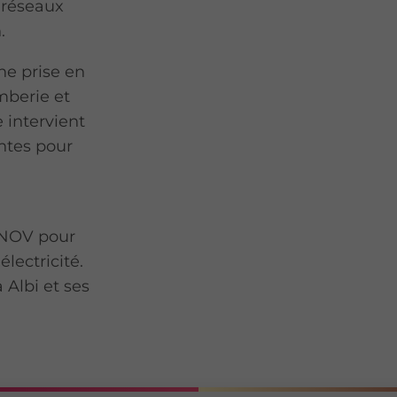
 réseaux
.
e prise en
mberie et
e intervient
ntes pour
RENOV pour
lectricité.
 Albi et ses