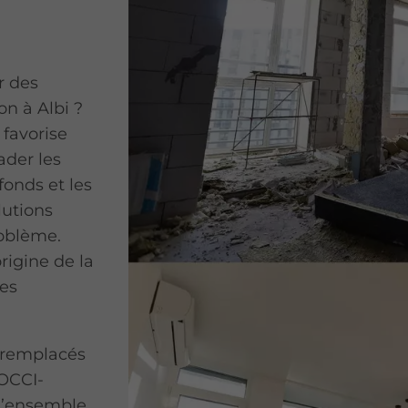
r des
n à Albi ?
 favorise
ader les
onds et les
utions
roblème.
rigine de la
les
t remplacés
 OCCI-
 l’ensemble