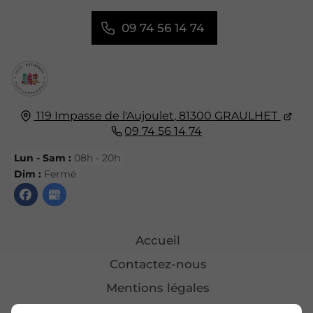
09 74 56 14 74
119 Impasse de l'Aujoulet,
81300
GRAULHET
09 74 56 14 74
Lun - Sam :
08h - 20h
Dim :
Fermé
Accueil
Contactez-nous
Mentions légales
Plan du site